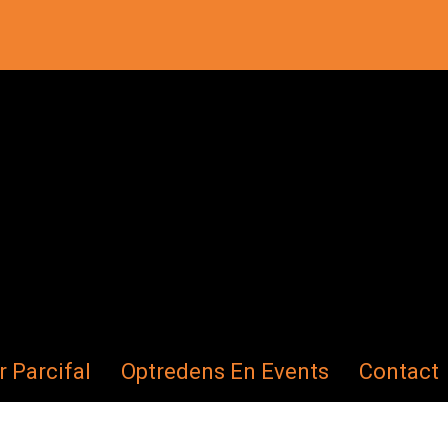
r Parcifal
Optredens En Events
Contact