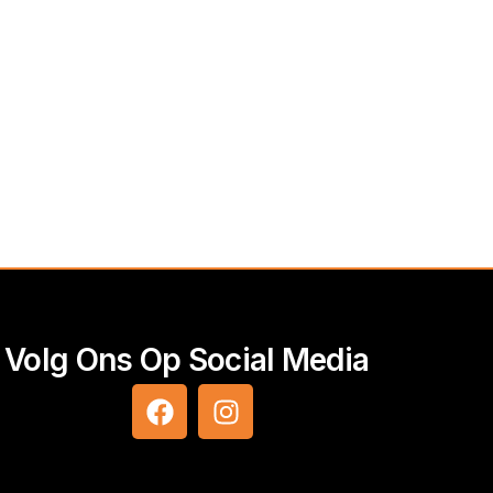
Volg Ons Op Social Media
F
I
a
n
c
s
e
t