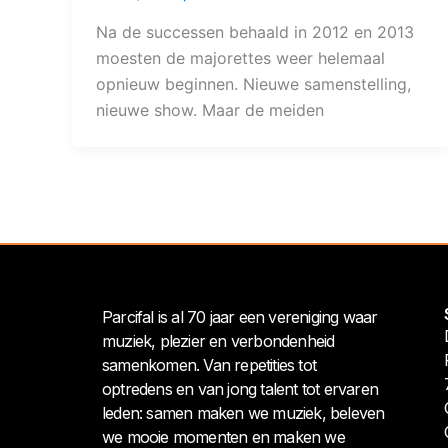
Na de successen behaald in 2012 en 2013
moesten de majorettes weer helemaal
opnieuw beginnen. Nieuwe samenstelling,
nieuwe show. Maar de meiden
Parcifal is al 70 jaar een vereniging waar
muziek, plezier en verbondenheid
samenkomen. Van repetities tot
optredens en van jong talent tot ervaren
leden: samen maken we muziek, beleven
we mooie momenten en maken we