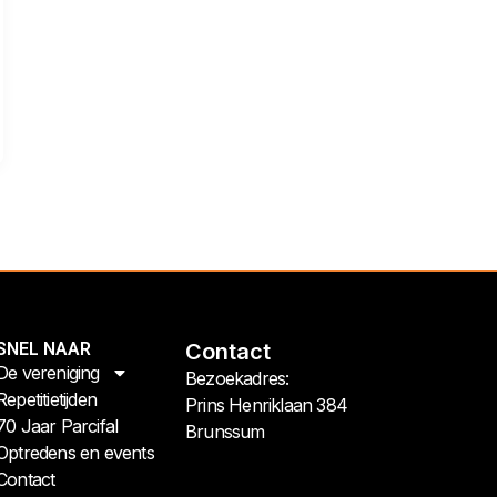
SNEL NAAR
Contact
De vereniging
Bezoekadres:
Repetitietijden
Prins Henriklaan 384
70 Jaar Parcifal
Brunssum
Optredens en events
Contact