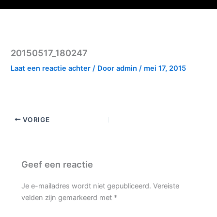
De Vereniging
70 Jaar Parcifal
Optredens En Events
20150517_180247
Laat een reactie achter
/ Door
admin
/
mei 17, 2015
VORIGE
Geef een reactie
Je e-mailadres wordt niet gepubliceerd.
Vereiste
velden zijn gemarkeerd met
*